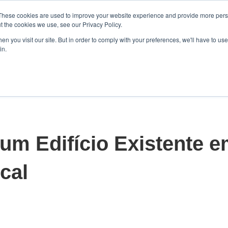
These cookies are used to improve your website experience and provide more perso
t the cookies we use, see our Privacy Policy.
n you visit our site. But in order to comply with your preferences, we'll have to use 
in.
Home
Soluções
Produtos
Qu
Mostrar submenu para Sol
Mostrar s
um Edifício Existente 
cal