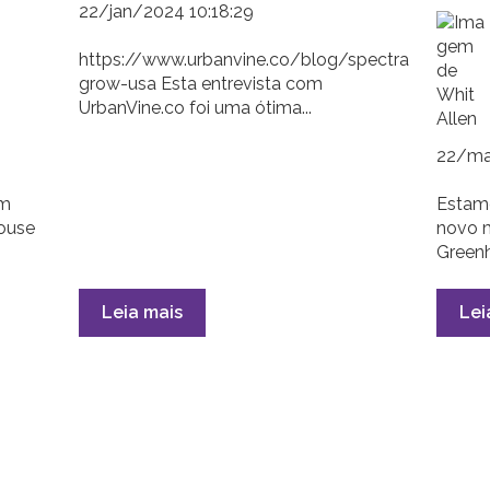
22/jan/2024 10:18:29
https://www.urbanvine.co/blog/spectra
grow-usa Esta entrevista com
UrbanVine.co foi uma ótima...
22/ma
um
Estam
ouse
novo 
Greenh
Leia mais
Lei