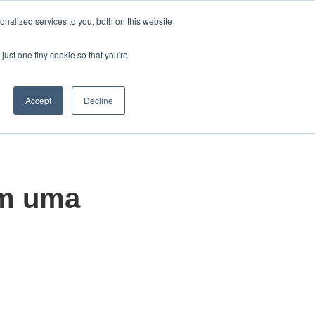
Português
nalized services to you, both on this website
Mostrar submenu para tr
just one tiny cookie so that you're
em Somos
Contate-Nos
uções
ubmenu para Produtos
Mostrar submenu para Quem Somos
Accept
Decline
em uma