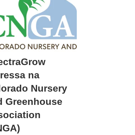
ectraGrow
gressa na
lorado Nursery
d Greenhouse
sociation
NGA)