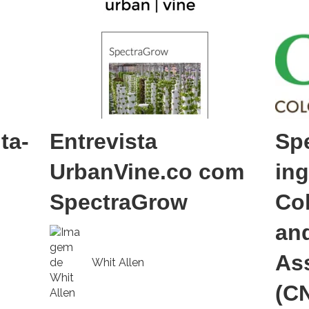
ta-
Entrevista
Sp
UrbanVine.co com
in
SpectraGrow
Co
an
As
Whit Allen
(C