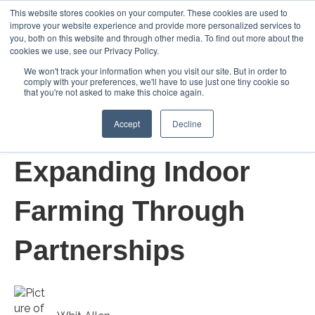
This website stores cookies on your computer. These cookies are used to
improve your website experience and provide more personalized services to
Abrir 
you, both on this website and through other media. To find out more about the
cookies we use, see our Privacy Policy.
We won't track your information when you visit our site. But in order to
comply with your preferences, we'll have to use just one tiny cookie so
that you're not asked to make this choice again.
Accept
Decline
19/ago/2024 18:51:32
Expanding Indoor
Farming Through
Partnerships