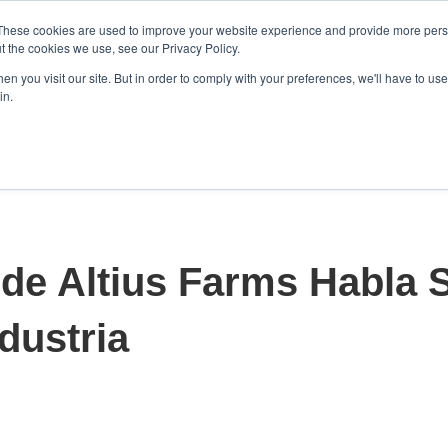
These cookies are used to improve your website experience and provide more perso
t the cookies we use, see our Privacy Policy.
n you visit our site. But in order to comply with your preferences, we'll have to use 
in.
Inicio
Soluciones
Productos
Mostrar submenú de So
Mostr
 de Altius Farms Habla 
ndustria