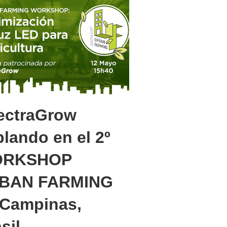
ectraGrow
lando en el 2º
RKSHOP
BAN FARMING
 Campinas,
sil