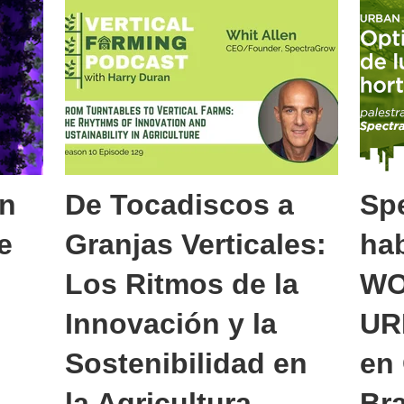
un
De Tocadiscos a
Sp
e
Granjas Verticales:
hab
Los Ritmos de la
WO
Innovación y la
UR
Sostenibilidad en
en
la Agricultura
Bra