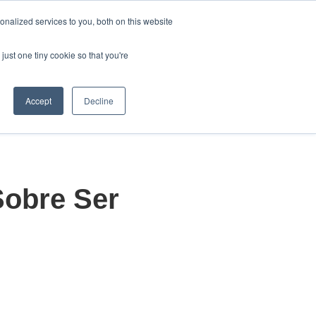
Español
nalized services to you, both on this website
Traducciones de Mostrar
just one tiny cookie so that you're
Nosotros
Contáctenos
luciones
ar submenú de Productos
Mostrar submenú de Nosotros
Accept
Decline
Sobre Ser