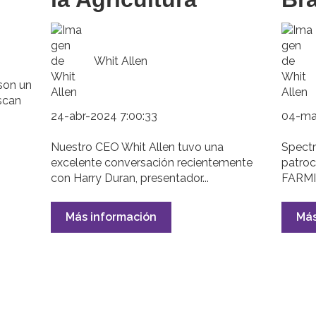
Whit Allen
son un
scan
24-abr-2024 7:00:33
04-ma
Nuestro CEO Whit Allen tuvo una
Spectr
excelente conversación recientemente
patro
con Harry Duran, presentador...
FARMIN
Más información
Más