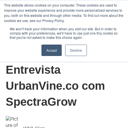
This website stores cookies on your computer. These cookies are used to
improve your website experience and provide more personalized services to
Abrir 
you, both on this website and through other media. To find out more about the
cookies we use, see our Privacy Policy.
We won't track your information when you visit our site. But in order to
comply with your preferences, we'll have to use just one tiny cookie so
that you're not asked to make this choice again.
Accept
Decline
22/jan/2024 10:18:29
Entrevista
UrbanVine.co com
SpectraGrow