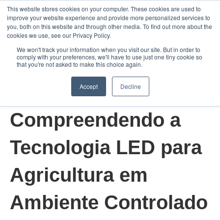
This website stores cookies on your computer. These cookies are used to
improve your website experience and provide more personalized services to
Abrir 
you, both on this website and through other media. To find out more about the
cookies we use, see our Privacy Policy.
We won't track your information when you visit our site. But in order to
comply with your preferences, we'll have to use just one tiny cookie so
that you're not asked to make this choice again.
Accept
Decline
24/abr/2024 7:33:23
Compreendendo a
Tecnologia LED para
Agricultura em
Ambiente Controlado