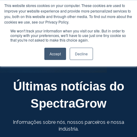
This website stores cookies on your computer. These cookies are used to
improve your website experience and provide more personalized services to
Abrir 
you, both on this website and through other media. To find out more about the
cookies we use, see our Privacy Policy.
We won't track your information when you visit our site. But in order to
comply with your preferences, we'll have to use just one tiny cookie so
that you're not asked to make this choice again.
Accept
Decline
Últimas notícias do
SpectraGrow
Informações sobre nós, nossos parceiros e nossa
indústria.