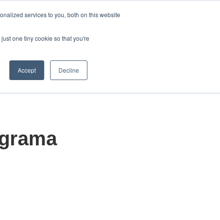
Português
nalized services to you, both on this website
Mostrar submenu para tr
just one tiny cookie so that you're
em Somos
Contate-Nos
uções
ubmenu para Produtos
Mostrar submenu para Quem Somos
Accept
Decline
ograma