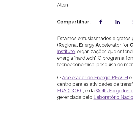
Compartilhar:
Estamos entusiasmados e gratos p
(
R
egional
E
nergy
A
ccelerator for
C
Institute
, organizações que entend
energia "hardtech". O programa for
tecnoeconômica, pesquisa de merc
O
Acelerador de Energia REACH
é 
centro para as atividades de tra
EUA (DOE)
. ; e da
Wells Fargo Inno
gerenciada pelo
Laboratório Naci