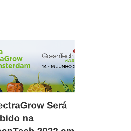
ectraGrow Será
ibido na
eenTech 2022 em