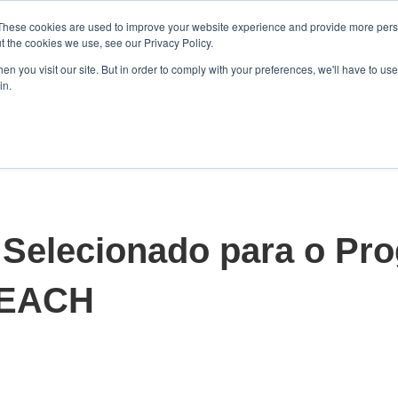
These cookies are used to improve your website experience and provide more perso
t the cookies we use, see our Privacy Policy.
n you visit our site. But in order to comply with your preferences, we'll have to use 
in.
Home
Soluções
Produtos
Qu
Mostrar submenu para Sol
Mostrar s
Selecionado para o Pr
REACH