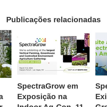
Publicações relacionadas
SpectraGrow em
Sp
a
Exposição na
Ex
r
Indoor Ag-Con, 11
Gr