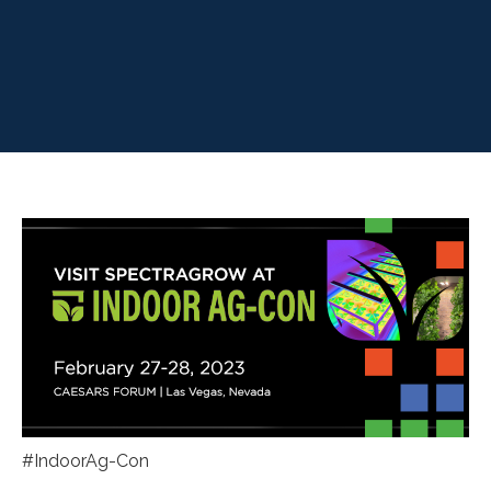
#IndoorAg-Con