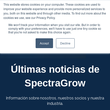
This website stores cookies on your computer. These cookies are used to
improve your website experience and provide more personalized services to
Abrir 
you, both on this website and through other media. To find out more about the
cookies we use, see our Privacy Policy.
We won't track your information when you visit our site. But in order to
comply with your preferences, we'll have to use just one tiny cookie so
that you're not asked to make this choice again.
Accept
Decline
Últimas noticias de
SpectraGrow
Información sobre nosotros, nuestros socios y nuestra
industria.